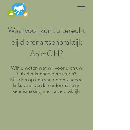
Waarvoor kunt u terecht
bij dierenartsenpraktijk
AnimOH?
Wilt u weten wat wij voor u en uw
huisdier kunnen betekenen?
Klik dan op één van onderstaande
links voor verdere informatie en
kennismaking met onze praktijk.